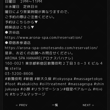
日曜日 ２PM～11PM
※水曜日 定休日※
曜日により営業時間が異なりますので、
ご予約の際はご注意ください。
予約はこちらから▼
姉妹店はこちら▼
●渋谷店
https://www.arona-spa.com/reservation/
●原宿表参道店
https://arona-spa-omotesando.com/reservation/
是非、お近くの店舗へお問合せください。
ARONA SPA HANARE(アロナスパハナレ)
160-0021 東京都新宿区歌舞伎町２丁目３８−３ K ビル 4
階 stella
03-3200-8606
#歌舞伎町 #新宿 #新大久保 #tokyospa #massagetokyo
#foot #kabukicho #oiltreatment #massagespa #shin
jukuspa #小顔 #リラクゼーション#個室ペアルーム #마사
지 #カップルマッサージ
«
PREV
一覧
NEXT
»