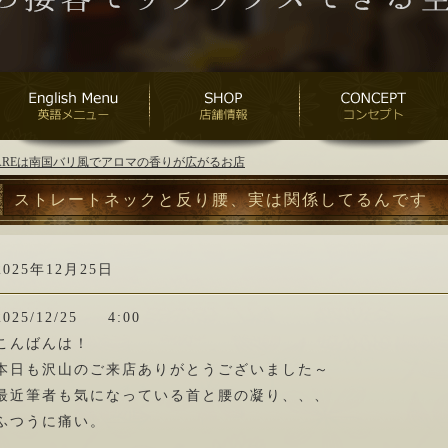
ANAREは南国バリ風でアロマの香りが広がるお店
ストレートネックと反り腰、実は関係してるんです
2025年12月25日
2025/12/25 4:00
こんばんは！
本日も沢山のご来店ありがとうございました～
最近筆者も気になっている首と腰の凝り、、、
ふつうに痛い。