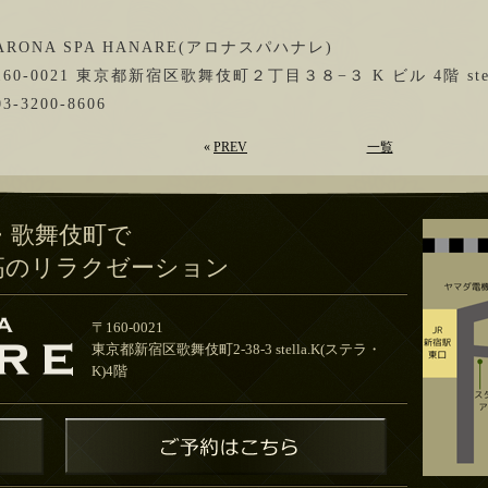
ARONA SPA HANARE(アロナスパハナレ)
160-0021 東京都新宿区歌舞伎町２丁目３８−３ K ビル 4階 stel
03-3200-8606
«
PREV
一覧
・歌舞伎町で
高のリラクゼーション
〒160-0021
東京都新宿区歌舞伎町2-38-3 stella.K(ステラ・
K)4階