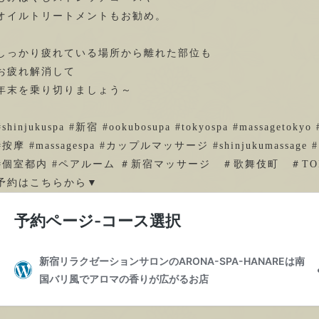
オイルトリートメントもお勧め。
しっかり疲れている場所から離れた部位も
お疲れ解消して
年末を乗り切りましょう～
#shinjukuspa #新宿 #ookubosupa #tokyospa #massagetokyo #
#按摩 #massagespa #カップルマッサージ #shinjukumassage
#個室都内 #ペアルーム ＃新宿マッサージ ＃歌舞伎町 ＃TO
予約はこちらから▼