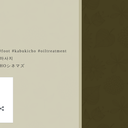
foot #kabukicho #oiltreatment
 #마사지
HOシネマズ