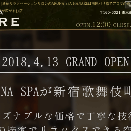
 新宿リラクゼーションサロンのARONA-SPA-HANAREは南国バリ風でアロマ
香りが広がるお店