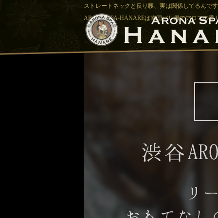
ストレートネックと反り腰、実は関係してるんです |
ARONA-SPA-HANAREは南国バリ風でアロマの