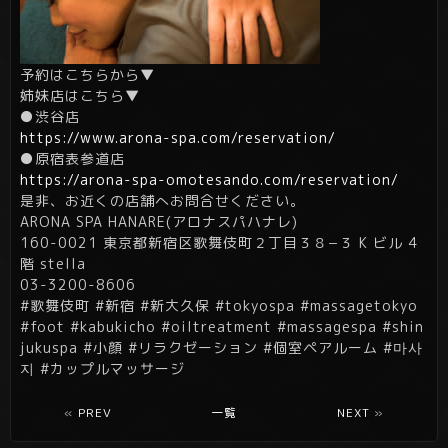
予約はこちらから▼
姉妹店はこちら▼
●渋谷店
https://www.arona-spa.com/reservation/
●原宿表参道店
https://arona-spa-omotesando.com/reservation/
是非、お近くの店舗へお問合せください。
ARONA SPA HANARE(アロナスパハナレ)
160-0021 東京都新宿区歌舞伎町２丁目３８−３ K ビル 4
階 stella
03-3200-8606
#歌舞伎町 #新宿 #新大久保 #tokyospa #massagetokyo
#foot #kabukicho #oiltreatment #massagespa #shin
jukuspa #小顔 #リラクゼーション #個室ペアルーム #마사
지 #カップルマッサージ
«
PREV
一覧
NEXT
»