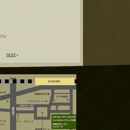
la
NEXT
»