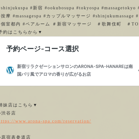
#shinjukuspa #新宿 #ookubosupa #tokyospa #massagetokyo #
#按摩 #massagespa #カップルマッサージ #shinjukumassage
#個室都内 #ペアルーム ＃新宿マッサージ ＃歌舞伎町 ＃TO
予約はこちらから▼
姉妹店はこちら▼
●渋谷店
https://www.arona-spa.com/reservation/
●原宿表参道店