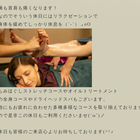
腕も首肩も痛くなります！
なのでそういう休日にはリラクゼーションで
身体を緩めてしっかり休息を（´-`）.｡oO
もみほぐしストレッチコースやオイルトリートメント
の全身コースやドライヘッドスパもございます。
他にもお疲れに合わせた多種多様なコースを取り揃えておりま
ので是非この休日もご利用くださいませ(‘ω’)ノ
本日も皆様のご来店心よりお待ちしております(^^♪