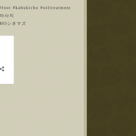
foot #kabukicho #oiltreatment
 #마사지
HOシネマズ