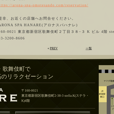
https://arona-spa-omotesando.com/reservation/
是非、お近くの店舗へお問合せください。
ARONA SPA HANARE(アロナスパハナレ)
160-0021 東京都新宿区歌舞伎町２丁目３８−３ K ビル 4階 stel
03-3200-8606
«
PREV
一覧
・歌舞伎町で
高のリラクゼーション
〒160-0021
東京都新宿区歌舞伎町2-38-3 stella.K(ステラ・
K)4階