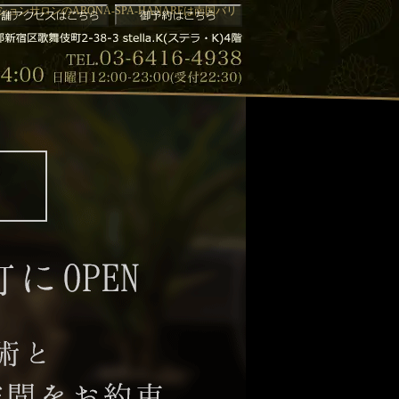
ンサロンのARONA-SPA-HANAREは南国バリ