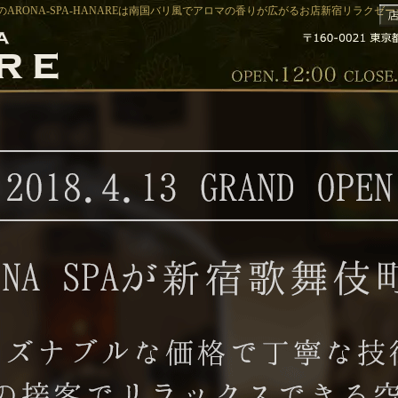
ARONA-SPA-HANAREは南国バリ風でアロマの香りが広がるお店新宿リラクゼーショ