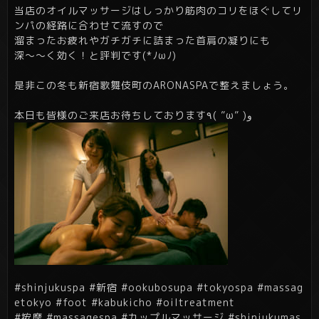
当店のオイルマッサージはしっかり筋肉のコリをほぐしてリ
ンパの経路に合わせて流すので
溜まったお疲れやガチガチに詰まった首肩の凝りにも
深～～く効く！と評判です(*ﾉωﾉ)
是非この冬も新宿歌舞伎町のARONASPAで整えましょう。
本日も皆様のご来店お待ちしております٩( ”ω” )و
#shinjukuspa #新宿 #ookubosupa #tokyospa #massag
etokyo #foot #kabukicho #oiltreatment
#按摩 #massagespa #カップルマッサージ #shinjukumas