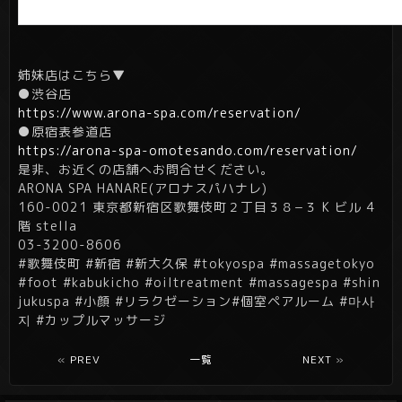
姉妹店はこちら▼
●渋谷店
https://www.arona-spa.com/reservation/
●原宿表参道店
https://arona-spa-omotesando.com/reservation/
是非、お近くの店舗へお問合せください。
ARONA SPA HANARE(アロナスパハナレ)
160-0021 東京都新宿区歌舞伎町２丁目３８−３ K ビル 4
階 stella
03-3200-8606
#歌舞伎町 #新宿 #新大久保 #tokyospa #massagetokyo
#foot #kabukicho #oiltreatment
#massagespa
#shin
jukuspa
#小顔
#リラクゼーション
#個室ペアルーム
#마사
지
#カップルマッサージ
«
PREV
一覧
NEXT
»