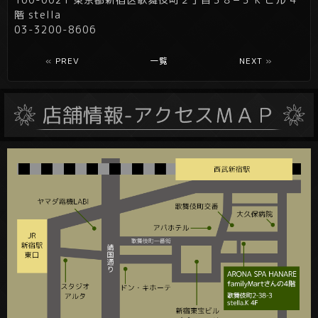
階 stella
03-3200-8606
«
PREV
一覧
NEXT
»