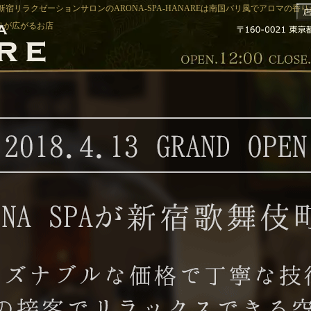
 新宿リラクゼーションサロンのARONA-SPA-HANAREは南国バリ風でアロマの
香りが広がるお店