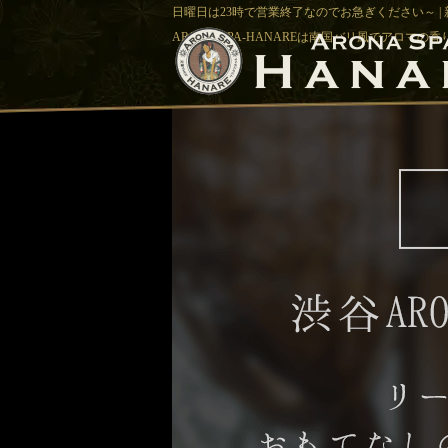
日曜日は23時で営業終了なのでお急ぎください～ |
ARONA-SPA-HANAREは南国バリ風でアロマの