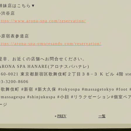
姉妹店はこちら▼
●渋谷店
https://www.arona-spa.com/reservation/
●原宿表参道店
https://arona-spa-omotesando.com/reservation/
是非、お近くの店舗へお問合せください。
ARONA SPA HANARE(アロナスパハナレ)
160-0021 東京都新宿区歌舞伎町２丁目３８−３ K ビル 4階 stel
03-3200-8606
#歌舞伎町 #新宿 #新大久保 #tokyospa #massagetokyo #foot #ka
#massagespa
#shinjukuspa
#小顔
#リラクゼーション
#個室ペ
ージ
«
PREV
一覧