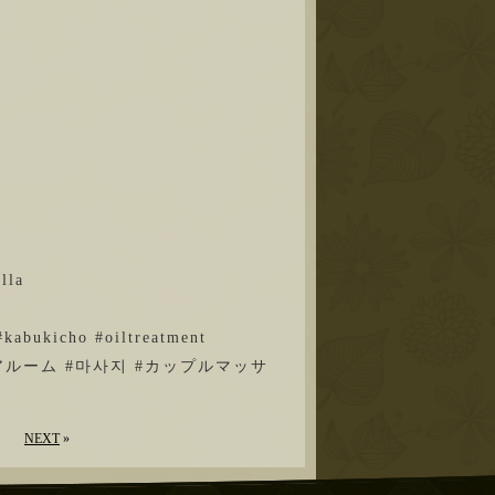
la
bukicho #oiltreatment
アルーム
#마사지
#カップルマッサ
NEXT
»