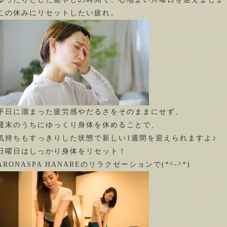
この休みにリセットしたい疲れ。
平日に溜まった疲労感やだるさをそのままにせず、
週末のうちにゆっくり身体を休めることで、
気持ちもすっきりした状態で新しい1週間を迎えられますよ♪
日曜日はしっかり身体をリセット！
ARONASPA HANAREのリラクゼーションで(*^-^*)