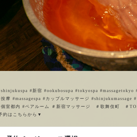
#shinjukuspa #新宿 #ookubosupa #tokyospa #massagetokyo #
#按摩 #massagespa #カップルマッサージ #shinjukumassage
#個室都内 #ペアルーム ＃新宿マッサージ ＃歌舞伎町 ＃TO
予約はこちらから▼