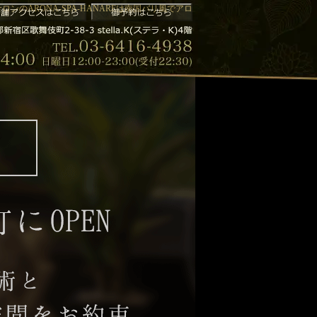
ンのARONA-SPA-HANAREは南国バリ風でアロ