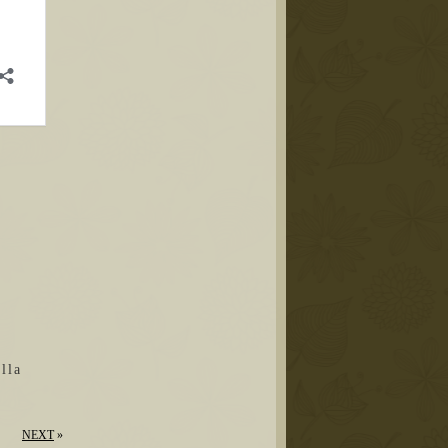
la
NEXT
»