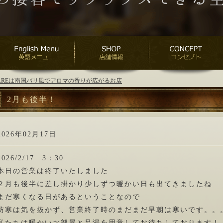
ANAREは南国バリ風でアロマの香りが広がるお店
2月も後半！
2026年02月17日
2026/2/17 3：30
本日の営業は終了いたしました
２月も後半に差し掛かり少しずつ暖かい日も出てきましたね
まだ寒くなる日があるということなので
防寒は気を抜かず、営業終了時のまだまだ早朝は寒いです。。
私たちは暖かいお部屋と足湯を用意してお待ちしております！