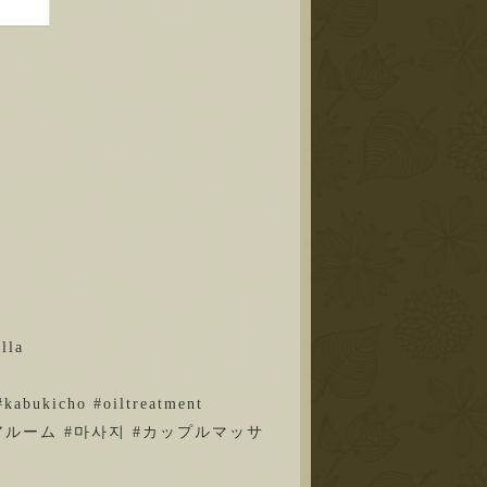
la
bukicho #oiltreatment
アルーム
#마사지
#カップルマッサ