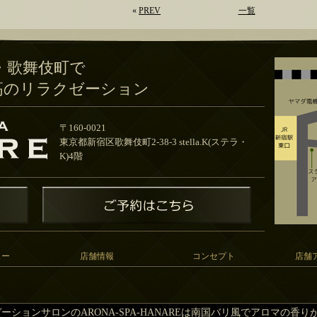
«
PREV
一覧
・歌舞伎町で
高のリラクゼーション
〒160-0021
東京都新宿区歌舞伎町2-38-3 stella.K(ステラ・
K)4階
ュー
店舗情報
コンセプト
店舗
ーションサロンのARONA-SPA-HANAREは南国バリ風でアロマの香り