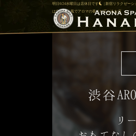
明日6/24水曜日は店休日です
| 新宿リラクゼーシ
は南国バリ風でアロマの香りが広がるお店