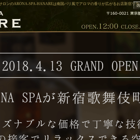
ロンのARONA-SPA-HANAREは南国バリ風でアロマの香りが広がるお店新宿リラクゼ