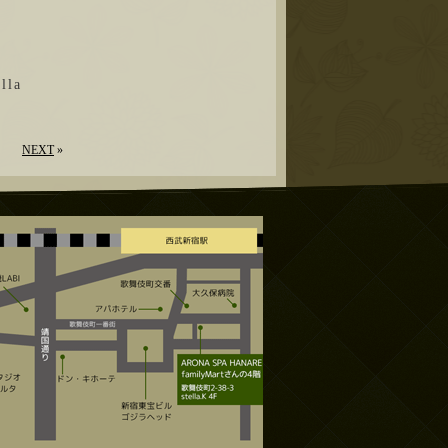
la
NEXT
»