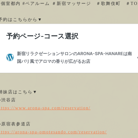
#個室都内 #ペアルーム ＃新宿マッサージ ＃歌舞伎町 ＃TO
予約はこちらから▼
姉妹店はこちら▼
●渋谷店
https://www.arona-spa.com/reservation/
●原宿表参道店
https://arona-spa-omotesando.com/reservation/