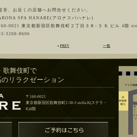
是非、お近くの店舗へお問合せください。
ARONA SPA HANARE(アロナスパハナレ)
160-0021 東京都新宿区歌舞伎町２丁目３８−３ K ビル 4階 stel
03-3200-8606
«
PREV
一覧
・歌舞伎町で
高のリラクゼーション
〒160-0021
東京都新宿区歌舞伎町2-38-3 stella.K(ステラ・
K)4階