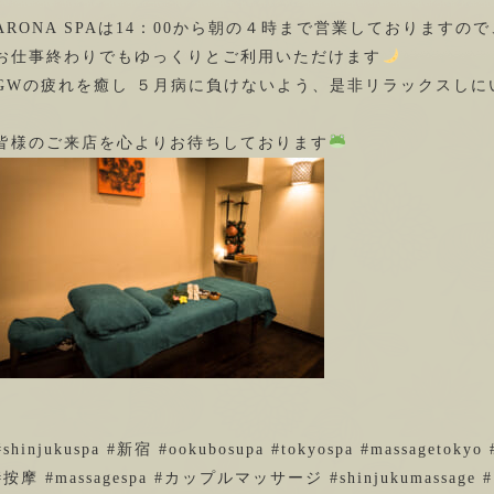
ARONA SPAは14：00から朝の４時まで営業しておりますので
お仕事終わりでもゆっくりとご利用いただけます
GWの疲れを癒し ５月病に負けないよう、是非リラックスしに
皆様のご来店を心よりお待ちしております
#shinjukuspa #新宿 #ookubosupa #tokyospa #massagetokyo #
#按摩 #massagespa #カップルマッサージ #shinjukumassage