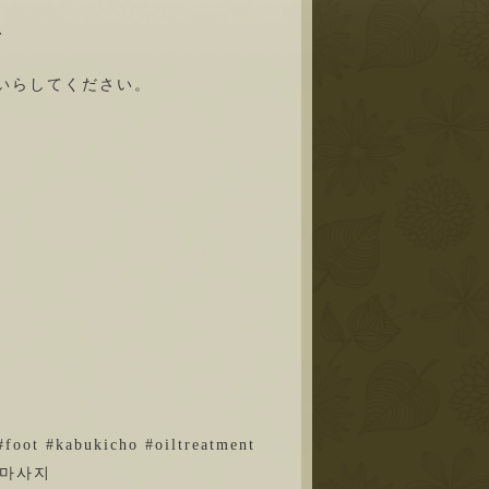
、
いらしてください。
foot #kabukicho #oiltreatment
 #마사지