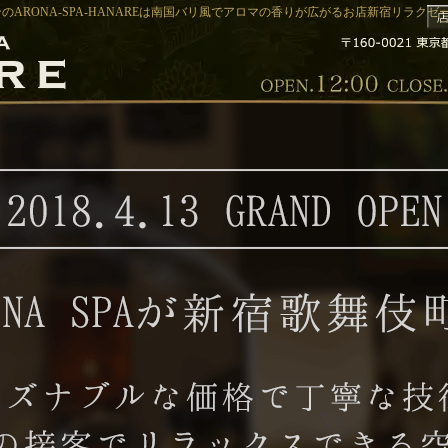
のARONA-SPA-HANAREは南国バリ風でアロマの香りが広がるお店新宿リラクゼーシ