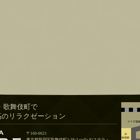
・歌舞伎町で
高のリラクゼーション
〒160-0021
東京都新宿区歌舞伎町2-38-3 stella.K(ステラ・