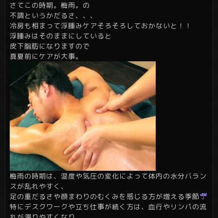
さてこの時期。梅雨。の
不調というかだるさ、、、
冷房も相まって浮腫みケアそろそろしておかないと！！
浮腫みはそのままにしていると
皮下脂肪になりますので
真夏前にケアが大事。
梅雨の時期は、湿度や気圧の変化によって体内の水分バラン
スが乱れやすく、
足の重だるさや顔まわりのむくみを感じる方が増える季節
特にデスクワークや立ち仕事が続く方は、血行やリンパの流
れが滞りやすくなり、