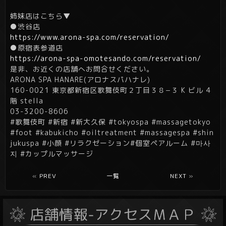
姉妹店はこちら▼
●渋谷店
https://www.arona-spa.com/reservation/
●原宿表参道店
https://arona-spa-omotesando.com/reservation/
是非、お近くの店舗へお問合せください。
ARONA SPA HANARE(アロナスパハナレ)
160-0021 東京都新宿区歌舞伎町２丁目３８−３ K ビル 4
階 stella
03-3200-8606
#歌舞伎町 #新宿 #新大久保 #tokyospa #massagetokyo
#foot #kabukicho #oiltreatment
#massagespa
#shin
jukuspa
#小顔
#リラクゼーション
#個室ペアルーム
#마사
지
#カップルマッサージ
«
PREV
一覧
NEXT
»