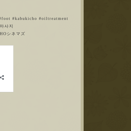
foot #kabukicho #oiltreatment
 #마사지
HOシネマズ