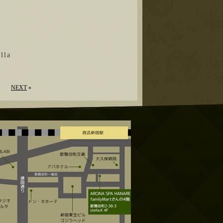
la
NEXT
»