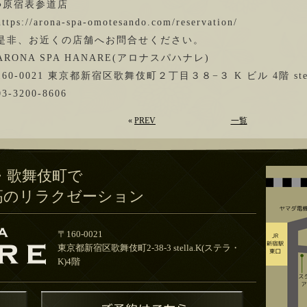
●原宿表参道店
https://arona-spa-omotesando.com/reservation/
是非、お近くの店舗へお問合せください。
ARONA SPA HANARE(アロナスパハナレ)
160-0021 東京都新宿区歌舞伎町２丁目３８−３ K ビル 4階 stel
03-3200-8606
«
PREV
一覧
・歌舞伎町で
高のリラクゼーション
〒160-0021
東京都新宿区歌舞伎町2-38-3 stella.K(ステラ・
K)4階