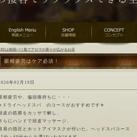
ANAREは南国バリ風でアロマの香りが広がるお店
眼精疲労はケア必須！
2026年02月19日
眼精疲労や、偏頭痛持ちに・・・
✭ドライヘッドスパ のコースがおすすめです✭
頭皮の筋膜をカッサで解し、
さらにハンドで頭皮マッサージ、
首肩の指圧とホットアイマスクが付いた、ヘッドスパコース
45分・60分からお選びいただけます