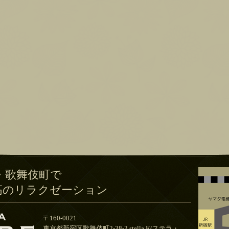
・歌舞伎町で
高のリラクゼーション
〒160-0021
東京都新宿区歌舞伎町2-38-3 stella.K(ステラ・