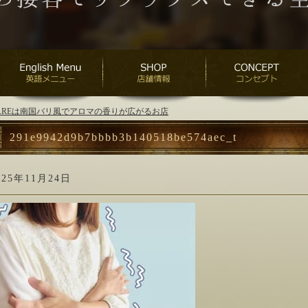
ANAREは南国バリ風でアロマの香りが広がるお店
291e9942d9b7bbbb3b140518be574aec_t
025年11月24日