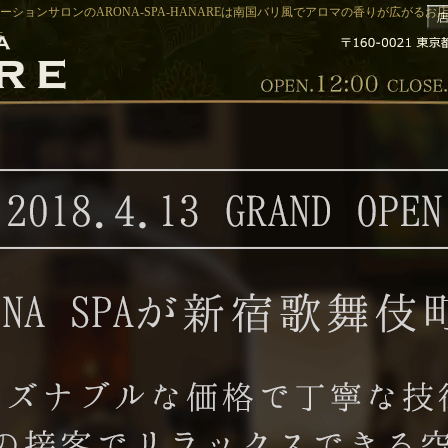
c_t | 新宿リラクゼーションサロンのARONA-SPA-HANAREは南国バリ風でアロマの香りが広
店