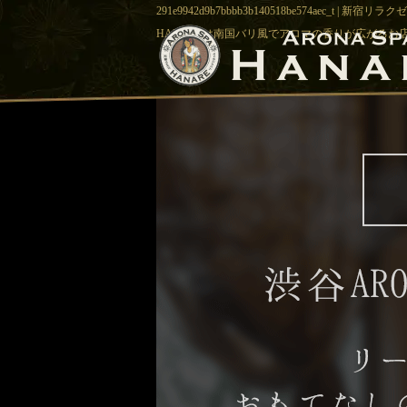
291e9942d9b7bbbb3b140518be574ae
HANAREは南国バリ風でアロマの香りが広がるお