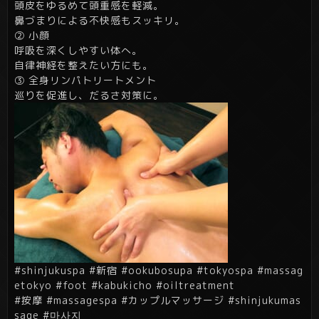
頭皮をゆるめて頭重感を軽減。
鼻づまりによる不快感もスッキリ。
② 小顔
呼吸を深くしやすい体へ。
自律神経を整えたい方にも。
③ 全身リンパトリートメント
巡りを促進し、だるさ対策に。
#shinjukuspa #新宿 #ookubosupa #tokyospa #massag
etokyo #foot #kabukicho #oiltreatment
#按摩 #massagespa #カップルマッサージ #shinjukumas
sage #마사지