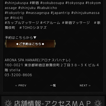
#shinjukuspa #新宿 #ookubosupa #tokyospa #tokyom
assage #shinjuku #kabukicho
#tokyotrip #massagespa #japantrip #shinjukumassa
ge #마사지
#カップルマッサージ #ペアルーム ＃新宿マッサージ ＃歌
舞伎町 ＃
TOHOシネマズ
予約はこちらから▼
ARONA SPA HANARE(アロナスパハナレ)
160-0021 東京都新宿区歌舞伎町２丁目３８−３ K ビル 4
階 stella
03-3200-8606
«
PREV
一覧
NEXT
»