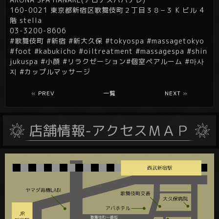
160-0021 東京都新宿区歌舞伎町２丁目３８−３ K ビル 4
階 stella
03-3200-8606
#歌舞伎町 #新宿 #新大久保 #tokyospa #massagetokyo
#foot #kabukicho #oiltreatment
#massagespa
#shin
jukuspa
#小顔
#リラクゼーション
#個室ペアルーム
#마사
지
#カップルマッサージ
«
PREV
一覧
NEXT
»