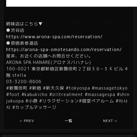
姉妹店はこちら▼
●渋谷店
https://www.arona-spa.com/reservation/
●原宿表参道店
https://arona-spa-omotesando.com/reservation/
是非、お近くの店舗へお問合せください。
ARONA SPA HANARE(アロナスパハナレ)
160-0021 東京都新宿区歌舞伎町２丁目３８−３ K ビル 4
階 stella
03-3200-8606
#歌舞伎町 #新宿 #新大久保 #tokyospa #massagetokyo
#foot #kabukicho #oiltreatment
#massagespa
#shin
jukuspa
#小顔
#リラクゼーション
#個室ペアルーム
#마사
지
#カップルマッサージ
«
PREV
一覧
NEXT
»