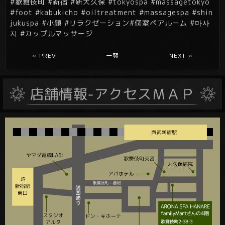
#歌舞伎町 #新宿 #新大久保 #tokyospa #massagetokyo
#foot #kabukicho #oiltreatment
#massagespa
#shin
jukuspa
#小顔
#リラクゼーション
#個室ペアルーム
#마사
지
#カップルマッサージ
«
PREV
一覧
NEXT
»