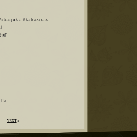
#shinjuku #kabukicho
사지
伎町
la
NEXT
»