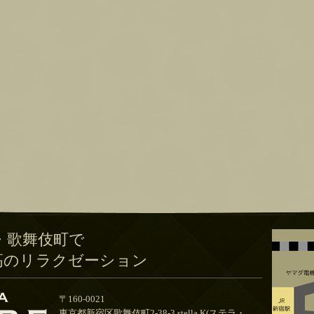
・歌舞伎町で
高のリラクゼーション
〒160-0021
東京都新宿区歌舞伎町2-38-3 stella.K(ステラ・