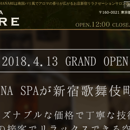
PA-HANAREは南国バリ風でアロマの香りが広がるお店新宿リラクゼーションサロンのAR