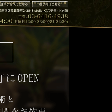
ONA-SPA-HANAREは南国バリ風でアロマの香