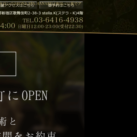
ンのARONA-SPA-HANAREは南国バリ風でア