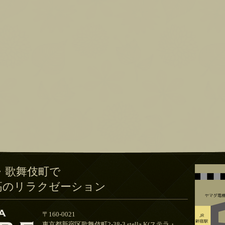
・歌舞伎町で
高のリラクゼーション
〒160-0021
東京都新宿区歌舞伎町2-38-3 stella.K(ステラ・