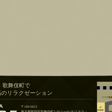
・歌舞伎町で
高のリラクゼーション
〒160-0021
東京都新宿区歌舞伎町2-38-3 stella.K(ステラ・