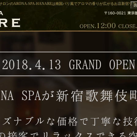
ロンのARONA-SPA-HANAREは南国バリ風でアロマの香りが広がるお店新宿リラクゼ