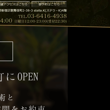
ーションサロンのARONA-SPA-HANAREは南