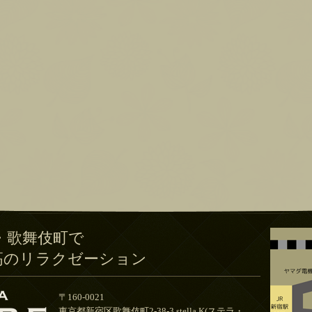
・歌舞伎町で
高のリラクゼーション
〒160-0021
東京都新宿区歌舞伎町2-38-3 stella.K(ステラ・