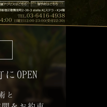
ーションサロンのARONA-SPA-HANAREは南国バリ