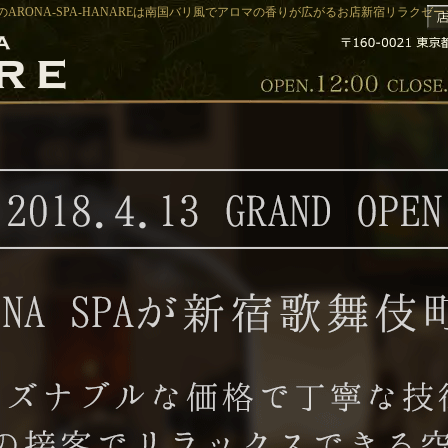
ョンサロンのARONA-SPA-HANAREは南国バリ風でアロマの香りが広がるお店新宿リラクゼ