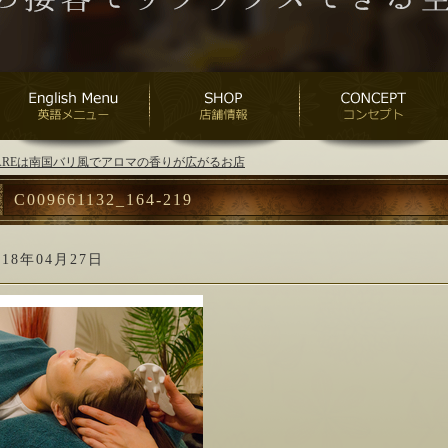
ANAREは南国バリ風でアロマの香りが広がるお店
C009661132_164-219
018年04月27日