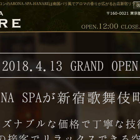
ンのARONA-SPA-HANAREは南国バリ風でアロマの香りが広がるお店新宿リラクゼー