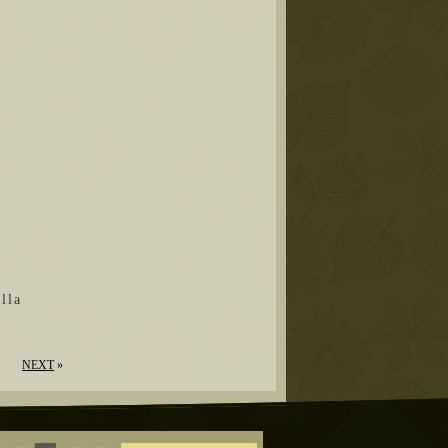
la
NEXT
»