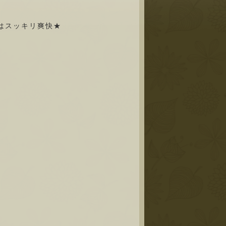
はスッキリ爽快★