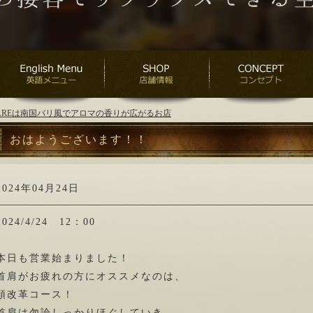
ANAREは南国バリ風でアロマの香りが広がるお店
おはようございます！！
2024年04月24日
2024/4/24 12：00
本日も営業始まりました！
首肩がお疲れの方にオススメなのは、
頭改革コース！
首肩は勿論しっかりほぐしていき、