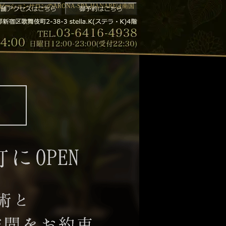
ションサロンのARONA-SPA-HANAREは南国