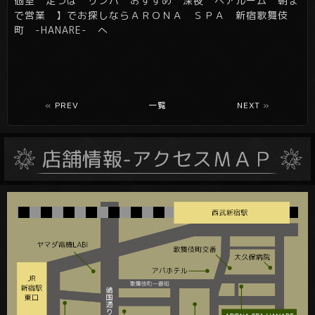
個室 足つぼ リンパ おすすめ 深夜 ペアルーム 朝ま
で営業 】でお探しならＡＲＯＮＡ ＳＰＡ 新宿歌舞伎
町 -HANARE- へ
«
PREV
一覧
NEXT
»