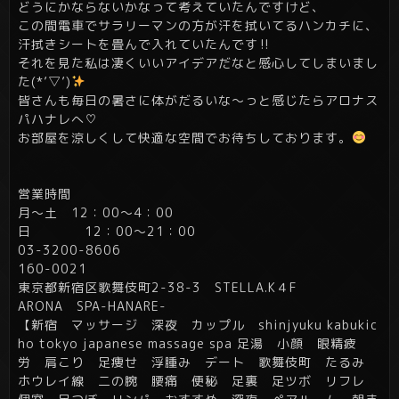
どうにかならないかなって考えていたんですけど、
この間電車でサラリーマンの方が汗を拭いてるハンカチに、
汗拭きシートを畳んで入れていたんです‼
それを見た私は凄くいいアイデアだなと感心してしまいまし
た(*’▽’)
皆さんも毎日の暑さに体がだるいな～っと感じたらアロナス
パハナレへ♡
お部屋を涼しくして快適な空間でお待ちしております。
営業時間
月～土 12：00～4：00
日 12：00～21：00
03-3200-8606
160-0021
東京都新宿区歌舞伎町2-38-3 STELLA.K４F
ARONA SPA-HANARE-
【新宿 マッサージ 深夜 カップル shinjyuku kabukic
ho tokyo japanese massage spa 足湯 小顔 眼精疲
労 肩こり 足痩せ 浮腫み デート 歌舞伎町 たるみ
ホウレイ線 二の腕 腰痛 便秘 足裏 足ツボ リフレ