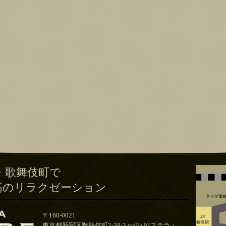
・歌舞伎町で
高のリラクゼーション
〒160-0021
東京都新宿区歌舞伎町2-38-3 stella.K(ステラ・