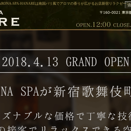
RONA-SPA-HANAREは南国バリ風でアロマの香りが広がるお店新宿リラクゼーション