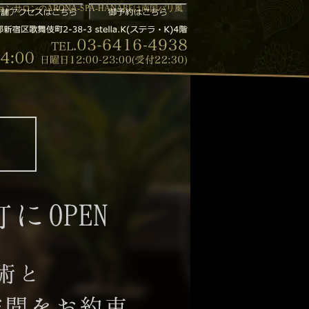
サロンのARONA-SPA-HANAREは南国バリ風