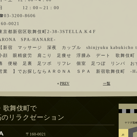
日 12：00～21：00
☎03-3200-8606
160-0021
東京都新宿区歌舞伎町2-38-3STELLA.K４F
ARONA SPA-HANARE-
【新宿 マッサージ 深夜 カップル shinjyuku kabukicho toky
小顔 眼精疲労 肩こり 足痩せ 浮腫み デート 歌舞伎町
痛 便秘 足裏 足ツボ リフレ 個室 足つぼ リンパ お
営業 】でお探しならＡＲＯＮＡ ＳＰＡ 新宿歌舞伎町 -HA
«
PREV
一覧
・歌舞伎町で
高のリラクゼーション
〒160-0021