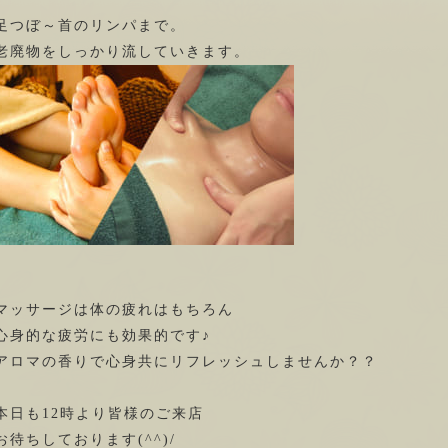
足つぼ～首のリンパまで。
老廃物をしっかり流していきます。
マッサージは体の疲れはもちろん
心身的な疲労にも効果的です♪
アロマの香りで心身共にリフレッシュしませんか？？
本日も12時より皆様のご来店
お待ちしております(^^)/