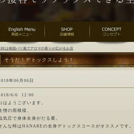
ANAREは南国バリ風でアロマの香りが広がるお店
そうだ！デトックスしよう！
2018年06月06日
2018/6/6 12:00
おはようございます。
生憎の雨模様、
低気圧で身体全身がだる重。
そんな時はHANAREの全身デトックスコースがオススメです。