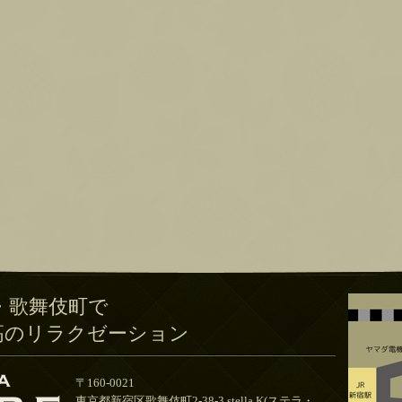
・歌舞伎町で
高のリラクゼーション
〒160-0021
東京都新宿区歌舞伎町2-38-3 stella.K(ステラ・