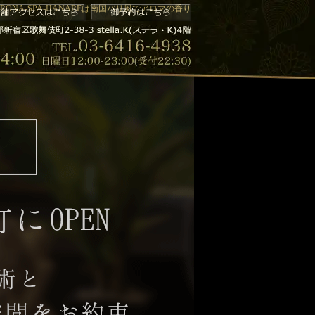
ONA-SPA-HANAREは南国バリ風でアロマの香り