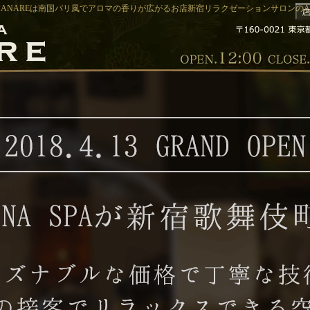
PA-HANAREは南国バリ風でアロマの香りが広がるお店新宿リラクゼーションサロンのAR