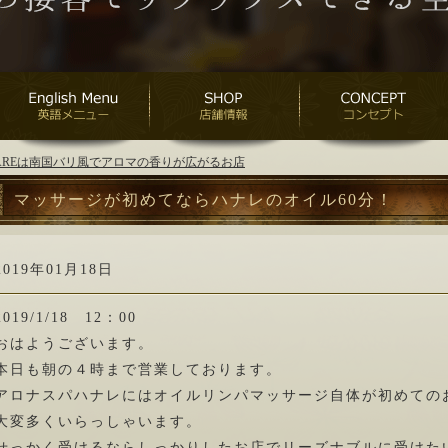
ANAREは南国バリ風でアロマの香りが広がるお店
マッサージが初めてならハナレのオイル60分！
2019年01月18日
2019/1/18 12：00
おはようございます。
本日も朝の４時まで営業しております。
アロナスパハナレにはオイルリンパマッサージ自体が初めての
大変多くいらっしゃいます。
せっかく受けるならしっかりしたお店でリーズナブルに受けた