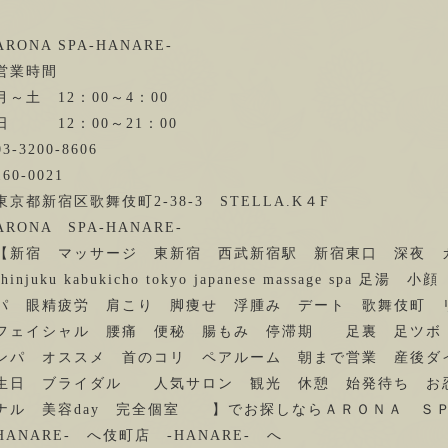
ARONA SPA-HANARE-
営業時間
月～土 12：00～4：00
日 12：00～21：00
03-3200-8606
160-0021
東京都新宿区歌舞伎町2-38-3 STELLA.K４F
ARONA SPA-HANARE-
【新宿 マッサージ 東新宿 西武新宿駅 新宿東口 深夜
shinjuku kabukicho tokyo japanese massage s
パ 眼精疲労 肩こり 脚痩せ 浮腫み デート 歌舞伎町 
フェイシャル 腰痛 便秘 腸もみ 停滞期 足裏 足ツボ
ンパ オススメ 首のコリ ペアルーム 朝まで営業 産後ダ
生日 ブライダル 人気サロン 観光 休憩 始発待ち お
ナル 美容day 完全個室 】でお探しならＡＲＯＮＡ ＳＰ
HANARE- へ伎町店 -HANARE- へ