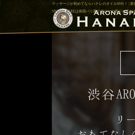
マッサージが初めてならハナレのオイル60分！ | 新
SPA-HANAREは南国バリ風でアロマの香りが広が