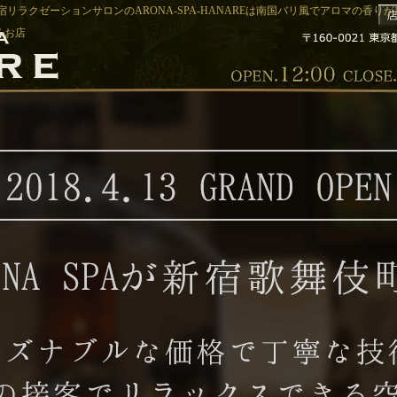
宿リラクゼーションサロンのARONA-SPA-HANAREは南国バリ風でアロマの香り
るお店