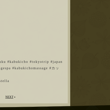
ku #kabukicho #tokyotrip #japan
gespa #kabukichomassage #カッ
ella
NEXT
»