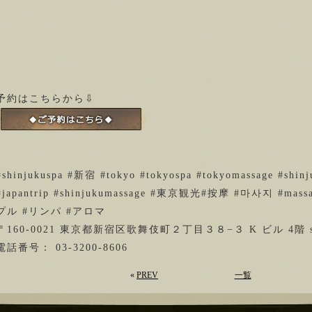
予約はこちらから⇩
#shinjukuspa #新宿 #tokyo #tokyospa #tokyomassage #shinju
#japantrip #shinjukumassage #東京観光#按摩 #마사지 #massa
プル #リンパ #アロマ
〒160-0021 東京都新宿区歌舞伎町２丁目３８−３ K ビル 4階 st
電話番号： 03-3200-8606
«
PREV
一覧