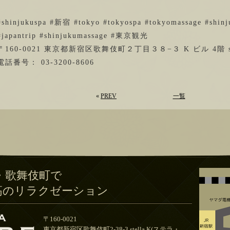
#shinjukuspa #新宿 #tokyo #tokyospa #tokyomassage #shinju
#japantrip #shinjukumassage #東京観光
〒160-0021 東京都新宿区歌舞伎町２丁目３８−３ K ビル 4階 st
電話番号： 03-3200-8606
«
PREV
一覧
・歌舞伎町で
高のリラクゼーション
〒160-0021
東京都新宿区歌舞伎町2-38-3 stella.K(ステラ・