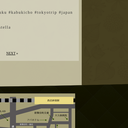
ku #kabukicho #tokyotrip #japan
ella
NEXT
»