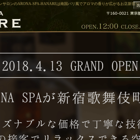
サロンのARONA-SPA-HANAREは南国バリ風でアロマの香りが広がるお店新宿リラク