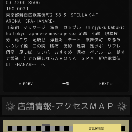
03-3200-8606
160-0021
東京都新宿区歌舞伎町2-38-3 STELLA.K４F
ARONA SPA-HANARE-
【新宿 マッサージ 深夜 カップル shinjyuku kabukic
ho tokyo japanese massage spa 足湯 小顔 眼精疲
労 肩こり 足痩せ 浮腫み デート 歌舞伎町 たるみ
ホウレイ線 二の腕 腰痛 便秘 足裏 足ツボ リフレ
個室 足つぼ リンパ おすすめ 深夜 ペアルーム 朝ま
で営業 】でお探しならＡＲＯＮＡ ＳＰＡ 新宿歌舞伎
町 -HANARE- へ
«
PREV
一覧
NEXT
»