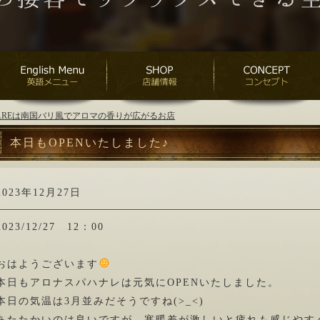
ANAREは南国バリ風でアロマの香りが広がるお店
本日もOPENいたしました♪
2023年12月27日
2023/12/27 12：00
おはようございます
本日もアロナスパハナレは元気にOPENいたしました。
本日の気温は3月並みだそうですね(>_<)
あたたかいのは良いですが、寒暖差が激しいと疲れも感じやす