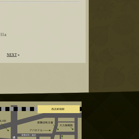
la
NEXT
»