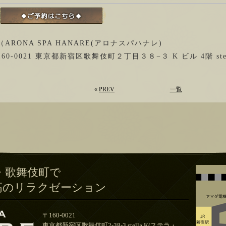
（ARONA SPA HANARE(アロナスパハナレ)
160-0021 東京都新宿区歌舞伎町２丁目３８−３ K ビル 4階 stel
«
PREV
一覧
・歌舞伎町で
高のリラクゼーション
〒160-0021
東京都新宿区歌舞伎町2-38-3 stella.K(ステラ・