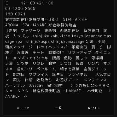
日 12：00～21：00
03-3200-8606
160-0021
東京都新宿区歌舞伎町2-38-3 STELLA.K４F
ARONA SPA-HANARE-新宿歌舞伎町店
【新宿 マッサージ 東新宿 西武新宿駅 新宿東口 深
夜 カップル shinjuku kabukicho tokyo japanese mas
sage spa shinjukuspa shinjukumassage 足湯 小顔
頭皮マッサージ ドライヘッドスパ 眼精疲労 肩こり 脚
痩せ 浮腫み デート 歌舞伎町 リフトアップ ダイエッ
ト メンズフェイシャル 腰痛 便秘 腸もみ 停滞期
足裏 足ツボ リフレ 個室 足つぼ 鎖骨 リンパ オス
スメ 首のコリ ペアルーム 朝まで営業 産後ダイエッ
ト 記念日 サプライズ 誕生日 ブライダル 人気サロ
ン 観光 休憩 始発待ち お忍びデート メンテナンス
パーソナル 美容day 完全個室 】でお探しならＡＲＯ
ＮＡ ＳＰＡ 新宿歌舞伎町店 -HANARE- へ伎町店 -H
ANARE- へ
«
PREV
一覧
NEXT
»