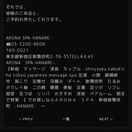
それでは、
皆様のご来店と、
ご予約お待ちしております。
ARONA SPA-HANARE-
☎03-3200-8606
160-0021
東京都新宿区歌舞伎町2-38-3STELLA.K４F
ARONA SPA-HANARE-
【新宿 マッサージ 深夜 カップル shinjyuku kabukic
ho tokyo japanese massage spa 足湯 小顔 眼精疲
労 肩こり 足痩せ 浮腫み デート 歌舞伎町 たるみ
ホウレイ線 二の腕 腰痛 便秘 足裏 足ツボ リフレ
個室 足つぼ リンパ おすすめ 深夜 ペアルーム 朝ま
で営業 】でお探しならＡＲＯＮＡ ＳＰＡ 新宿歌舞伎
町 -HANARE- へ
«
PREV
一覧
NEXT
»