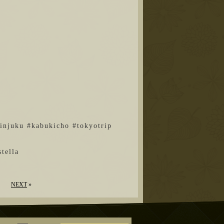
uku #kabukicho #tokyotrip
ella
NEXT
»