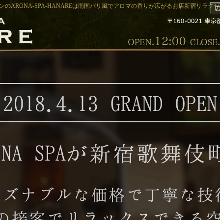
のARONA-SPA-HANAREは南国バリ風でアロマの香りが広がるお店新宿リラクゼー