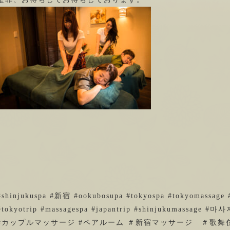
#shinjukuspa #新宿 #ookubosupa #tokyospa #tokyomassage 
#tokyotrip #massagespa #japantrip #shinjukumassage #마
#カップルマッサージ #ペアルーム ＃新宿マッサージ ＃歌舞