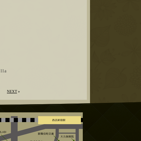
la
NEXT
»