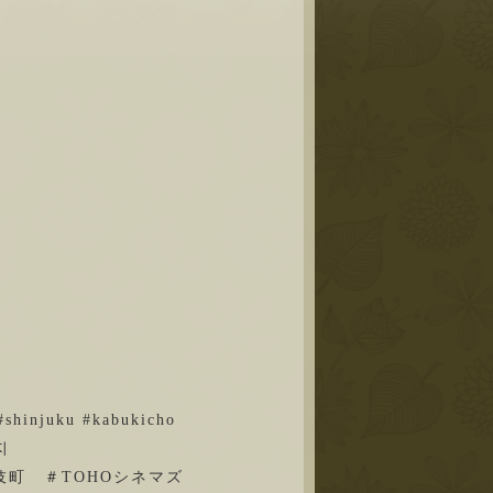
#shinjuku #kabukicho
사지
伎町 ＃
TOHOシネマズ