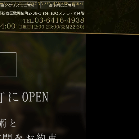
ションサロンのARONA-SPA-HANAREは南国バ