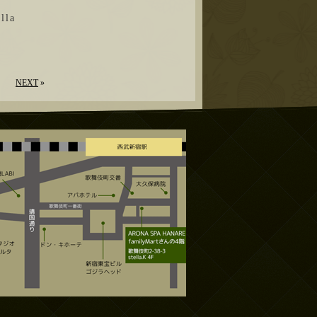
la
NEXT
»