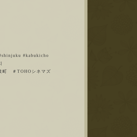
#shinjuku #kabukicho
사지
伎町 ＃
TOHOシネマズ