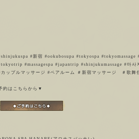
#shinjukuspa #新宿 #ookubosupa #tokyospa #tokyomassage 
#tokyotrip #massagespa #japantrip #shinjukumassage #마
#カップルマッサージ #ペアルーム ＃新宿マッサージ ＃歌舞
予約はこちらから▼
ARONA SPA HANARE(アロナスパハナレ)