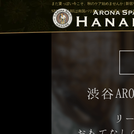
まだ夏っぽい今こそ、秋のケア始めませんか | 新宿
SPA-HANAREは南国バリ風でアロマの香りが広が