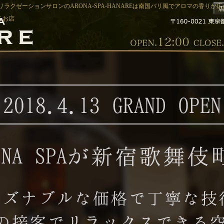
リラクゼーションサロンのARONA-SPA-HANAREは南国バリ風でアロマの香りが
るお店