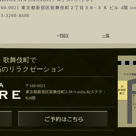
160-0021 東京都新宿区歌舞伎町２丁目３８−３ K ビル 4階 stel
03-3200-8606
«
PREV
一覧
・歌舞伎町で
高のリラクゼーション
〒160-0021
東京都新宿区歌舞伎町2-38-3 stella.K(ステラ・
K)4階