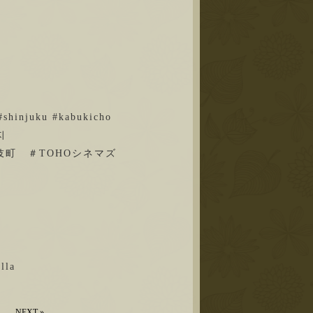
#shinjuku #kabukicho
사지
伎町 ＃TOHOシネマズ
la
NEXT
»