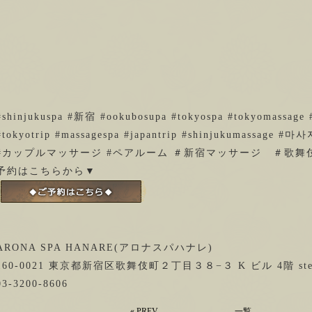
#shinjukuspa #新宿 #ookubosupa #tokyospa #tokyomassage 
#tokyotrip #massagespa #japantrip #shinjukumassage #마
#カップルマッサージ #ペアルーム ＃新宿マッサージ ＃歌舞
予約はこちらから▼
ARONA SPA HANARE(アロナスパハナレ)
160-0021 東京都新宿区歌舞伎町２丁目３８−３ K ビル 4階 stel
03-3200-8606
«
PREV
一覧