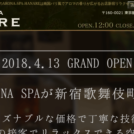
ARONA-SPA-HANAREは南国バリ風でアロマの香りが広がるお店新宿リラクゼーショ