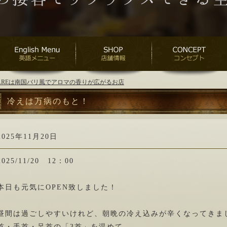
ANAREは南国バリ風でアロマの香りが広がるお店
冷えは万病のもと！
2025年11月20日
2025/11/20 12：00
本日も元気にOPEN致しました！
昼間は過ごしやすいけれど、朝晩の冷え込みが辛くなってきま
首・手首・足首の「3首」を温めて