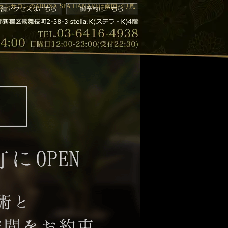
サロンのARONA-SPA-HANAREは南国バリ風