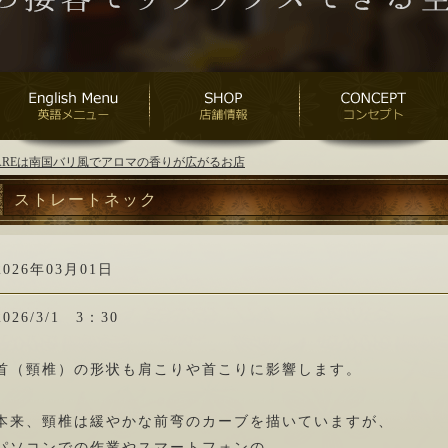
ANAREは南国バリ風でアロマの香りが広がるお店
ストレートネック
2026年03月01日
2026/3/1 3：30
首（頸椎）の形状も肩こりや首こりに影響します。
本来、頸椎は緩やかな前弯のカーブを描いていますが、
パソコンでの作業やスマートフォンの