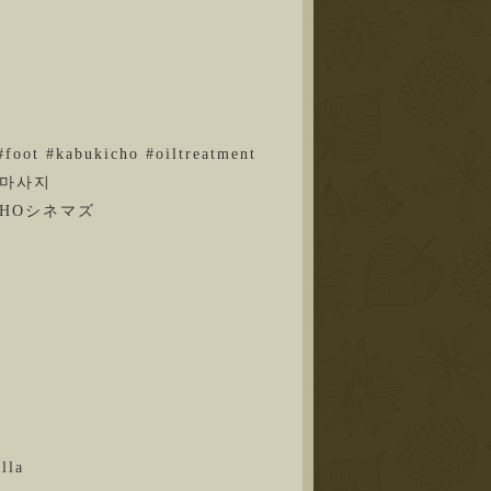
foot #kabukicho #oiltreatment
 #마사지
HOシネマズ
la