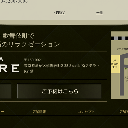
03-3200-8606
«
PREV
一覧
・歌舞伎町で
高のリラクゼーション
〒160-0021
東京都新宿区歌舞伎町2-38-3 stella.K(ステラ・
K)4階
ュー
店舗情報
コンセプト
店舗