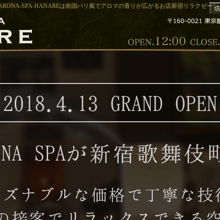
RONA-SPA-HANAREは南国バリ風でアロマの香りが広がるお店新宿リラクゼーション