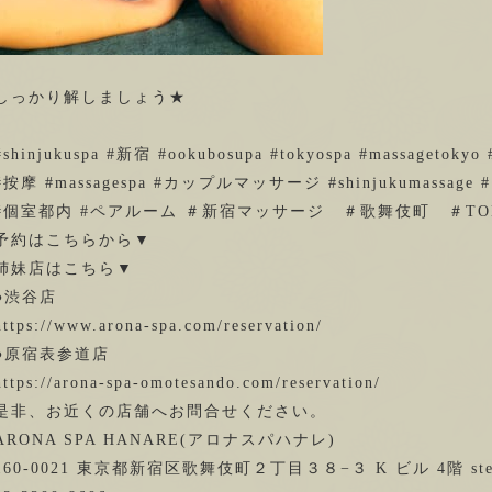
しっかり解しましょう★
#shinjukuspa #新宿 #ookubosupa #tokyospa #massagetokyo #
#按摩 #massagespa #カップルマッサージ #shinjukumassage
#個室都内 #ペアルーム ＃新宿マッサージ ＃歌舞伎町 ＃TO
予約はこちらから▼
姉妹店はこちら▼
●渋谷店
https://www.arona-spa.com/reservation/
●原宿表参道店
https://arona-spa-omotesando.com/reservation/
是非、お近くの店舗へお問合せください。
ARONA SPA HANARE(アロナスパハナレ)
160-0021 東京都新宿区歌舞伎町２丁目３８−３ K ビル 4階 stel