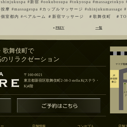
#shinjukuspa #新宿 #ookubosupa #tokyospa #massagetokyo #
#按摩 #massagespa #カップルマッサージ #shinjukumassage
#個室都内 #ペアルーム ＃新宿マッサージ ＃歌舞伎町 ＃TO
«
PREV
一覧
・歌舞伎町で
高のリラクゼーション
〒160-0021
東京都新宿区歌舞伎町2-38-3 stella.K(ステラ・
K)4階
ュー
店舗情報
コンセプト
店舗