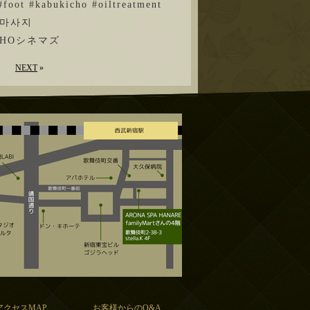
foot #kabukicho #oiltreatment
 #마사지
HOシネマズ
NEXT
»
アクセスMAP
お客様からのQ&A