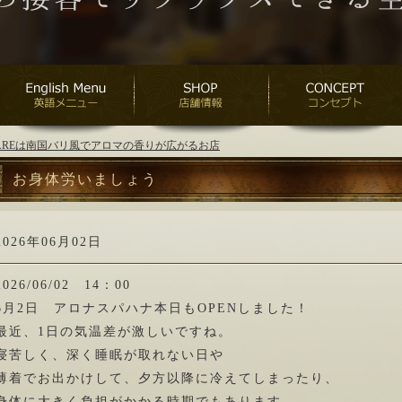
ANAREは南国バリ風でアロマの香りが広がるお店
お身体労いましょう
2026年06月02日
2026/06/02 14：00
6月2日 アロナスパハナ本日もOPENしました！
最近、1日の気温差が激しいですね。
寝苦しく、深く睡眠が取れない日や
薄着でお出かけして、夕方以降に冷えてしまったり、
身体に大きく負担がかかる時期でもあります。