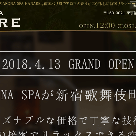
ARONA-SPA-HANAREは南国バリ風でアロマの香りが広がるお店新宿リラクゼーショ