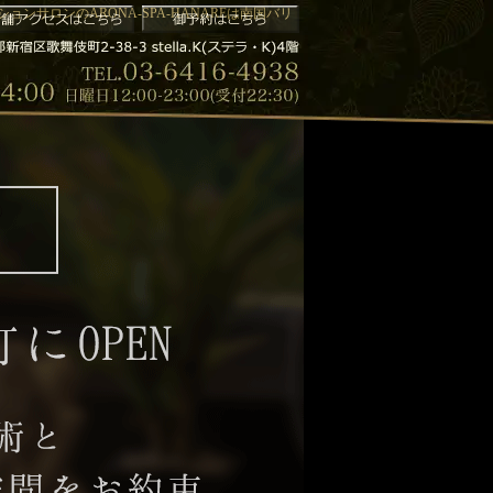
ンサロンのARONA-SPA-HANAREは南国バリ