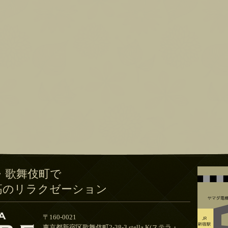
・歌舞伎町で
高のリラクゼーション
〒160-0021
東京都新宿区歌舞伎町2-38-3 stella.K(ステラ・