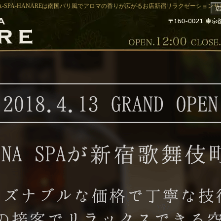
A-SPA-HANAREは南国バリ風でアロマの香りが広がるお店新宿リラクゼーションサロン