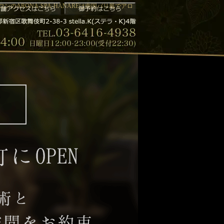
のARONA-SPA-HANAREは南国バリ風でアロ