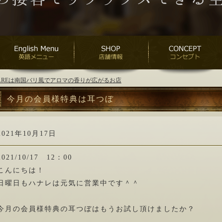
ANAREは南国バリ風でアロマの香りが広がるお店
今月の会員様特典は耳つぼ
2021年10月17日
2021/10/17 12：00
こんにちは！
日曜日もハナレは元気に営業中です＾＾
今月の会員様特典の耳つぼはもうお試し頂けましたか？