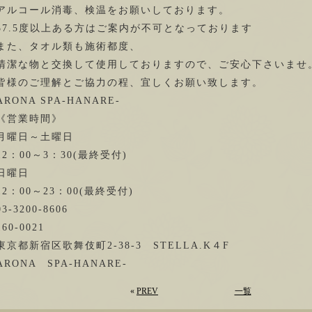
アルコール消毒、検温をお願いしております。
37.5度以上ある方はご案内が不可となっております
また、タオル類も施術都度、
清潔な物と交換して使用しておりますので、ご安心下さいませ
皆様のご理解とご協力の程、宜しくお願い致します。
ARONA SPA-HANARE-
《営業時間》
月曜日～土曜日
12：00～3：30(最終受付)
日曜日
12：00～23：00(最終受付)
03-3200-8606
160-0021
東京都新宿区歌舞伎町2-38-3 STELLA.K４F
ARONA SPA-HANARE-
«
PREV
一覧