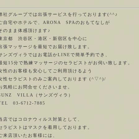
弊社グループでは出張サービスを行っております(^^♪
ご自宅やホテルで、ARONA SPAのおもてなしが
そのまま体感頂けます♪
東京都 渋谷区・港区・新宿区を中心に
出張マッサージを最短でお届け致します。
サンズヴィラではお電話かLINEで簡単予約でき、
最短15分で熟練マッサージのセラピストがお伺い致します。
女性のお客様も安心してご利用頂けるよう
女性セラピストのみご案内しております (^▽^)/
お気軽にお問合せくださいませ。
SUNZ VILLA（サンズヴィラ）
TEL 03-6712-7885
当店ではコロナウィルス対策として、
セラピストはマスクを着用しております。
ご来店頂いたお客様には、