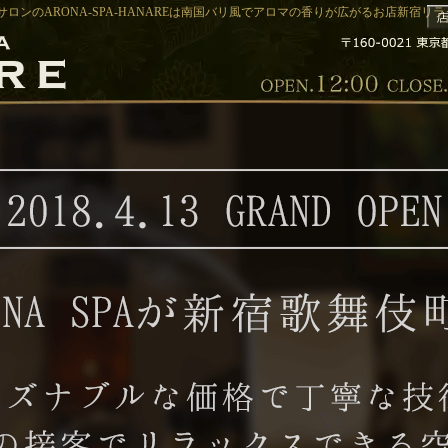
ロンのARONA-SPA-HANAREは南国バリ風でアロマの香りが広がるお店新宿リラクゼ