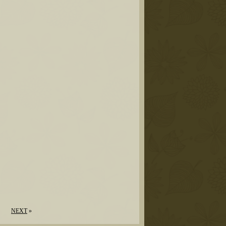
。
NEXT
»