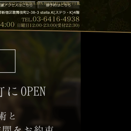
ンサロンのARONA-SPA-HANAREは南国バリ風