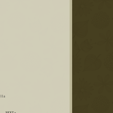
la
NEXT
»